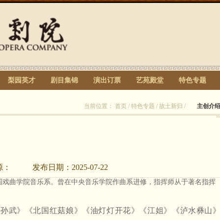
梨园英才
剧目集锦
演出订票
艺苑殿堂
特色专题
当前位置：
首页
/
特色专题
/
故土新归
/
主创介
源：
发布日期：
2025-07-22
国戏曲学院音乐系。曾在中央音乐学院作曲系进修，指挥师从于著名指挥
圣孙武》《北国红菇娘》《油灯灯开花》《江姐》《泸水彝山