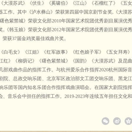
《大漠苏武》《伏生》《奚啸伯》《江山》《石榴红了》《五
器工作。其中《泸水彝山》荣获第四届中国京剧节金奖,《大漠
曙色紫禁城》荣获文化部2010年国家艺术院团优秀剧目展演优
奖,《韩玉娘》荣获文化部2012年国家艺术院团优秀剧目展演优
》荣获37届金鸡奖最佳戏曲片奖。
《白毛女》《江姐》《红军故事》《红色娘子军》《五女拜寿
江红》《柳荫记》《曙色紫禁城》《国韵》《大漠苏武》及昆
几部戏曲作品的指挥工作。与杭州爱乐合作指挥2020杭州国际
剧院、总政交响乐团、北京军区政治部文工团交响乐团、黑龙
响乐团等国内知名乐团合作指挥戏曲演唱会。在国家大剧院指
音乐会中担任的指挥工作。2019-2023年连续五年担任文化