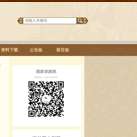
资料下载
公告板
留言板
绍
》