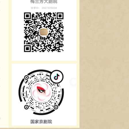
女
苏
秀
秀
》
曲
音
江
挥
和