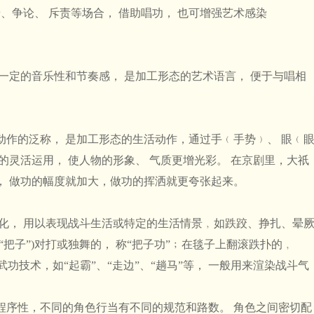
景、争论、 斥责等场合， 借助唱功， 也可增强艺术感染
定的音乐性和节奏感， 是加工形态的艺术语言， 便于与唱相
的泛称， 是加工形态的生活动作，通过手﹙手势﹚、 眼﹙
的灵活运用， 使人物的形象、 气质更增光彩。 在京剧里，大祇
， 做功的幅度就加大，做功的挥洒就更夸张起来。
， 用以表现战斗生活或特定的生活情景﹐如跌跤、挣扎、晕
把子”)对打或独舞的， 称“把子功”﹔在毯子上翻滚跌扑的﹐
武功技术，如“起霸”、“走边”、“趟马”等， 一般用来渲染战斗气
序性，不同的角色行当有不同的规范和路数。 角色之间密切配