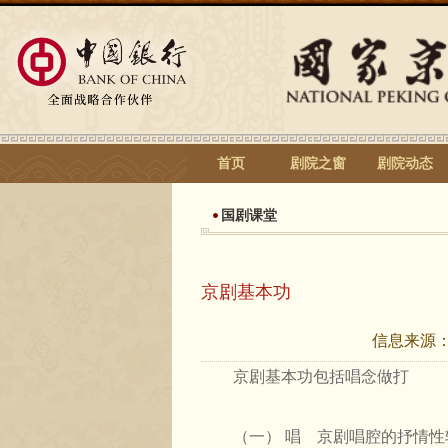
首页
剧院之窗
剧院动态
国剧课堂
京剧基本功
信息来源
京剧基本功包括唱念做打
（一） 唱 京剧唱腔的抒情性较