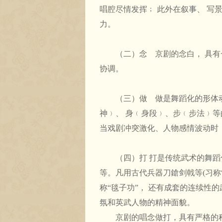
唱腔尽情发挥﹔ 此外在叙事、 写
力。
（二）念 京剧的念白， 具有一
协调。
（三）做 做是舞蹈化的形体动作
神﹚、 身﹙身段﹚、步﹙步法﹚等
当戏剧冲突激化、人物感情波动时
（四）打 打是传统武术的舞蹈化
等。凡用古代兵器刀鎗剑戟等(习称“
称“毯子功”， 还有成套的连续性的
氛和英武人物的精神面貌。
京剧的唱念做打，具有严格的程