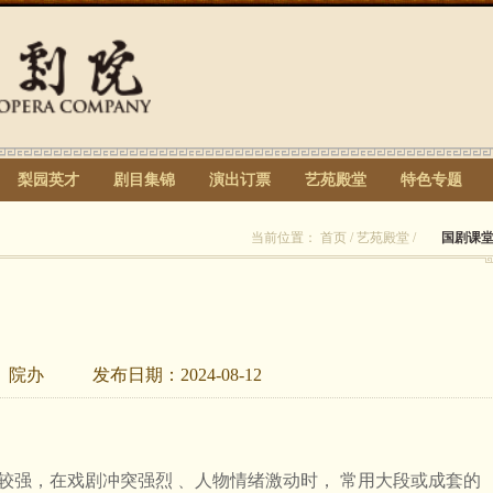
梨园英才
剧目集锦
演出订票
艺苑殿堂
特色专题
当前位置：
首页
/
艺苑殿堂
/
国剧课
：
院办
发布日期：
2024-08-12
强，在戏剧冲突强烈﹑ 人物情绪激动时， 常用大段或成套的