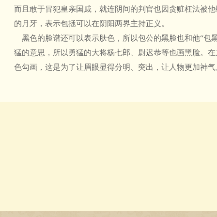
而且敢于冒犯皇亲国戚，就连阴间的判官也因贪赃枉法被他
的月牙，表示包拯可以在阴阳两界主持正义。
黑色的脸谱还可以表示肤色，所以包公的黑脸也和他“包黑
猛的意思，所以勇猛的大将杨七郎、尉迟恭等也画黑脸。在
色勾画，这是为了让眉眼显得分明、突出，让人物更加神气