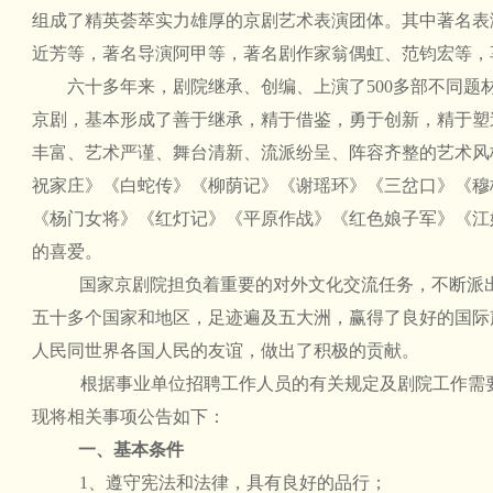
组成了精英荟萃实力雄厚的京剧艺术表演团体。其中著名表
近芳等，著名导演阿甲等，著名剧作家翁偶虹、范钧宏等，
六十多年来，剧院继承、创编、上演了500多部不同题
京剧，基本形成了善于继承，精于借鉴，勇于创新，精于塑
丰富、艺术严谨、舞台清新、流派纷呈、阵容齐整的艺术风
祝家庄》《白蛇传》《柳荫记》《谢瑶环》《三岔口》《穆
《杨门女将》《红灯记》《平原作战》《红色娘子军》《江
的喜爱。
国家京剧院担负着重要的对外文化交流任务，不断派
五十多个国家和地区，足迹遍及五大洲，赢得了良好的国际
人民同世界各国人民的友谊，做出了积极的贡献。
根据事业单位招聘工作人员的有关规定及剧院工作需
现将相关事项公告如下：
一、基本条件
1、遵守宪法和法律，具有良好的品行；