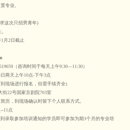
装置专业。
要求这次只招男青年)
上。
15年1月2日截止
cn
8519659（咨询时间于每天上午9:30—11:30）
、4日两天上午10点-下午3点
到现场进行报名，但需手续齐全)
街22号国家京剧院703室
人简历，到现场确认时留下个人联系方式。
--11点
日。接到录取参加培训通知的学员即可参加为期3个月的专业培