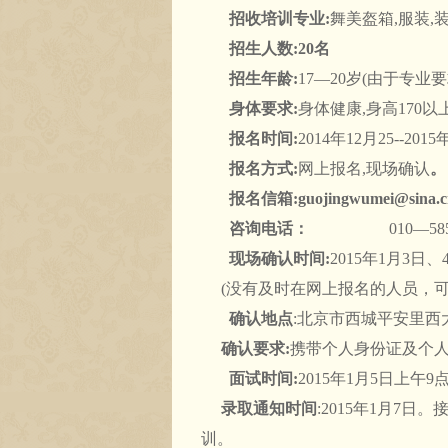
招收培训专业
:
舞美盔箱,服装,
招生人数
:20
名
招生年龄
:
17—20岁(由于专业
身体要求
:
身体健康,身高170以
报名时间
:
2014年12月25--20
报名方式
:
网上报名,现场确认
。
报名信箱
:guojingwumei@sina.
咨询电话：
010—5
现场确认时间
:
2015年1月3日
(没有及时在网上报名的人员，可
确认地点
:北京市西城平安里西大
确认要求
:
携带个人身份证及个
面试时间
:
2015年1月5日上午9点
录取通知时间
:2015年1月7
训。