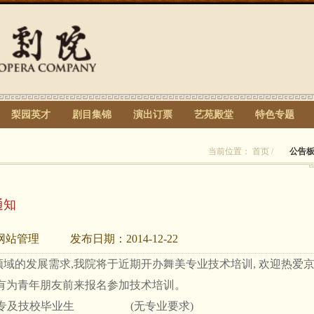
梨园英才
剧目集锦
演出订票
艺苑殿堂
特色专题
当前位置：
首页
/
公告
通知
网站管理
发布日期：
2014-12-22
域的发展需求,我院将于近期开办舞美专业技术培训, 欢迎热爱
有为青年朋友前来报名参加技术培训。
中专及技校毕业生
(无专业要求)