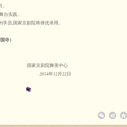
3月。
及舞台实践。
的学员,国家京剧院将择优录用。
护国寺）
京剧院舞美中心
4年12月22日