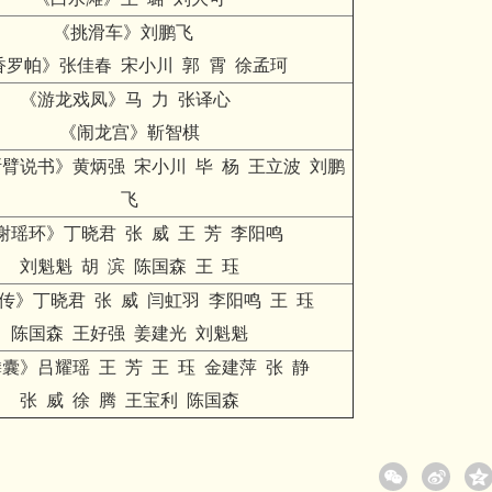
《挑滑车》刘鹏飞
香罗帕》张佳春 宋小川 郭 霄 徐孟珂
《游龙戏凤》马 力 张译心
《闹龙宫》靳智棋
臂说书》黄炳强 宋小川 毕 杨 王立波 刘鹏
飞
谢瑶环》丁晓君 张 威 王 芳 李阳鸣
刘魁魁 胡 滨 陈国森 王 珏
传》丁晓君 张 威 闫虹羽 李阳鸣 王 珏
陈国森 王好强 姜建光 刘魁魁
囊》吕耀瑶 王 芳 王 珏 金建萍 张 静
张 威 徐 腾 王宝利 陈国森