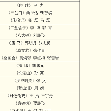
《碰 碑》 马 力
《三岔口》曲径达 靳智棋
《朱痕记》杨 磊 马 磊
《二堂舍子》李 博 郭 霄
《八大锤》刘鹏飞
《挡 马》郭明月 张志勇
《卓文君》张佳春
《桑园会》黄炳强 李红梅 张雪岩
《捧 印》胡馨元
《铁笼山》孙 亮
《罗成叫关》张 兵
《荒山泪》周 婧
《时迁偷鸡》王 浩 王宇舟
《廉锦枫》贾鹏飞
《白水滩》王 璐 刘大可