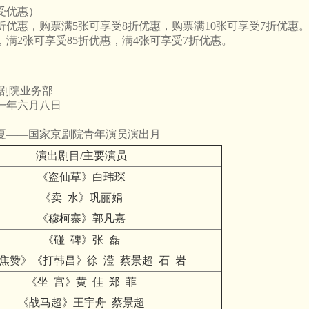
受优惠）
折优惠，购票满5张可享受8折优惠，购票满10张可享受7折优惠
满2张可享受85折优惠，满4张可享受7折优惠。
务部
月八日
夏——国家京剧院青年演员演出月
演出剧目/主要演员
《盗仙草》白玮琛
《卖 水》巩丽娟
《穆柯寨》郭凡嘉
《碰 碑》张 磊
焦赞》《打韩昌》徐 滢 蔡景超 石 岩
《坐 宫》黄 佳 郑 菲
《战马超》王宇舟 蔡景超