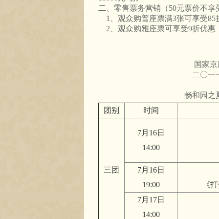
二、零售票务营销（50元票价不享
1、观众购普座票满3张可享受85
2、观众购雅座票可享受9折优惠，
国家京剧院业
二〇一一年六
畅和园之
团别
时间
7月16日
14:00
三团
7月16日
19:00
《打
7月17日
14:00