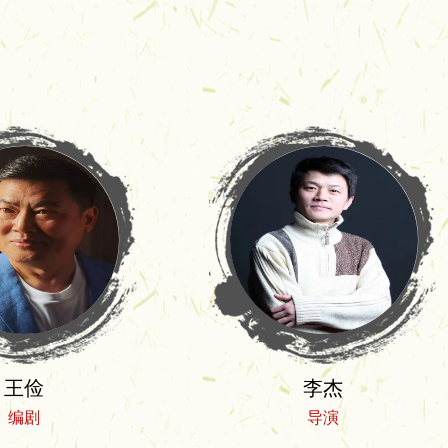
王俭
李杰
编剧
导演