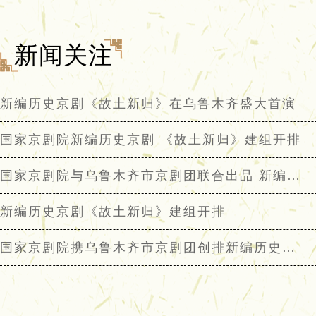
新闻关注
新编历史京剧《故土新归》在乌鲁木齐盛大首演
国家京剧院新编历史京剧 《故土新归》建组开排
国家京剧院与乌鲁木齐市京剧团联合出品 新编历史京剧《故土新归》建组开排
新编历史京剧《故土新归》建组开排
国家京剧院携乌鲁木齐市京剧团创排新编历史京剧《故土新归》