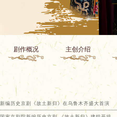
剧作概况
主创介绍
新编历史京剧《故土新归》在乌鲁木齐盛大首演
国家京剧院新编历史京剧 《故土新归》建组开排