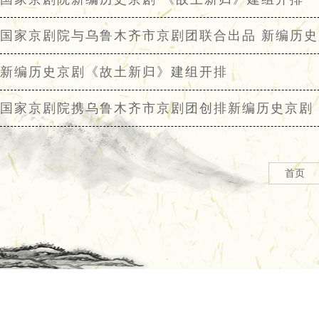
国家京剧院与乌鲁木齐市京剧团联合出品 新编历
新编历史京剧《故土新归》建组开排
国家京剧院携乌鲁木齐市京剧团创排新编历史京剧
首页